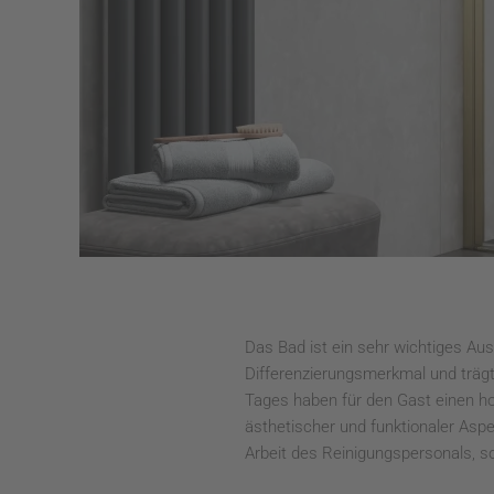
Das Bad ist ein sehr wichtiges A
Differenzierungsmerkmal und trägt
Tages haben für den Gast einen ho
ästhetischer und funktionaler Aspe
Arbeit des Reinigungspersonals, so