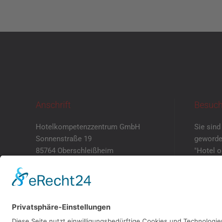
Anschrift
Besuch
Hotelkompetenzzentrum GmbH
Sie sind
Sonnenstraße 19
geworde
85764 Oberschleißheim
"Hotel 
mit eig
+49 89 5505 212 – 0
Dann ver
+49 89 5505 212 – 69
einen Te
info@hotelkompetenzzentrum.d
e