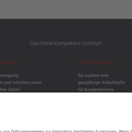
Das Hotel-Kompetenz-Zentrum
 planen
Partner werden
 neugierig
Sie suchen eine
n und möchten unser
ganzjährige Anlaufstelle
ohne Gäste"
für Kundentermine
enen Augen sehen?
mit neutraler Atmosphäre?
einbaren Sie
Dann melden Sie
rmin mit uns!
sich bei uns!
TERMIN VEREINBAREN
KONTAKT