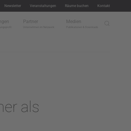
Newsletter
Veranstaltungen
Räume buchen
Kontakt
ngen
Partner
Medien
ungsprofil
Unternehmen im Netzwerk
Publikationen & Downloads
er als