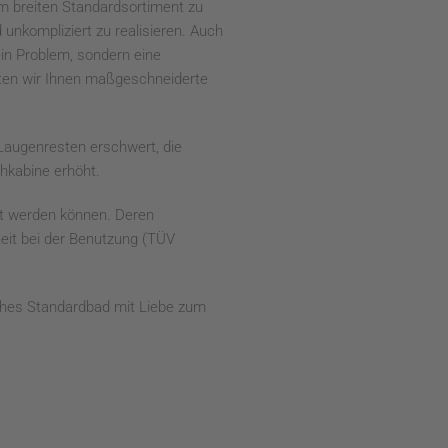
m breiten Standardsortiment zu
 unkompliziert zu realisieren. Auch
in Problem, sondern eine
ten wir Ihnen maßgeschneiderte
 Laugenresten erschwert, die
chkabine erhöht.
st werden können. Deren
eit bei der Benutzung (TÜV
sches Standardbad mit Liebe zum