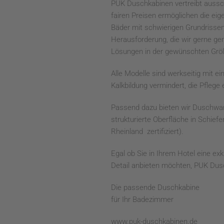
PUK Duschkabinen vertreibt aussc
fairen Preisen ermöglichen die eig
Bäder mit schwierigen Grundrissen
Herausforderung, die wir gerne 
Lösungen in der gewünschten Grö
Alle Modelle sind werkseitig mit e
Kalkbildung vermindert, die Pflege
Passend dazu bieten wir Duschwan
strukturierte Oberfläche in Schie
Rheinland zertifiziert).
Egal ob Sie in Ihrem Hotel eine e
Detail anbieten möchten, PUK Dusc
Die passende Duschkabine
für Ihr Badezimmer
www.puk-duschkabinen.de