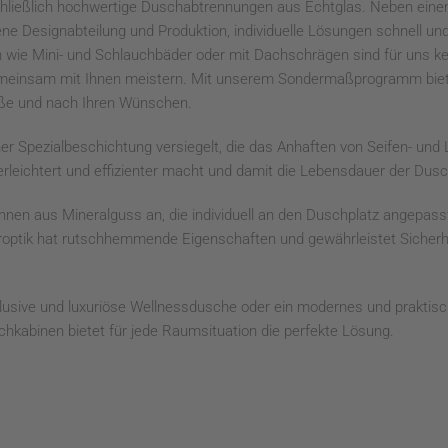
hließlich hochwertige Duschabtrennungen aus Echtglas. Neben eine
ene Designabteilung und Produktion, individuelle Lösungen schnell und
 wie Mini- und Schlauchbäder oder mit Dachschrägen sind für uns ke
gemeinsam mit Ihnen meistern. Mit unserem Sondermaßprogramm bie
ße und nach Ihren Wünschen.
iner Spezialbeschichtung versiegelt, die das Anhaften von Seifen- und
 erleichtert und effizienter macht und damit die Lebensdauer der Dus
nen aus Mineralguss an, die individuell an den Duschplatz angepas
feroptik hat rutschhemmende Eigenschaften und gewährleistet Sicherh
xklusive und luxuriöse Wellnessdusche oder ein modernes und prakti
hkabinen bietet für jede Raumsituation die perfekte Lösung.