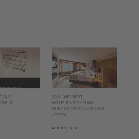
T ALS
XXXL NEUBERT
CHILD
HOTELEINRICHTUNG
BURGHOTEL STAUFENECK
5*****S
N…
MEHR LESEN…