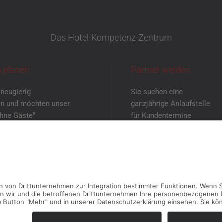
Das Hotel-Kompetenz-Zentrum
 planen
Partner werden
 neugierig
Sie suchen eine
n und möchten unser
ganzjährige Anlaufstelle
ohne Gäste"
für Kundentermine
enen Augen sehen?
mit neutraler Atmosphäre?
einbaren Sie
Dann melden Sie
rmin mit uns!
sich bei uns!
TERMIN VEREINBAREN
KONTAKT