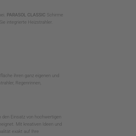
bei.
PARASOL CLASSIC
Schirme
e integrierte Heizstrahler.
fläche ihren ganz eigenen und
rahler, Regenrinnen,
ch den Einsatz von hochwertigen
eignet. Mit kreativen Ideen und
ität exakt auf Ihre