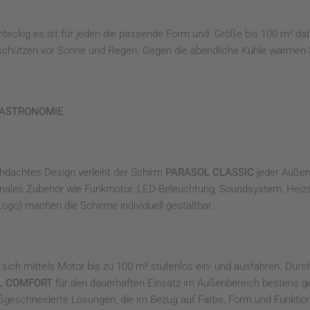
hteckig es ist für jeden die passende Form und
Größe bis 100 m² da
d schützen vor Sonne und Regen. Gegen die abendliche Kühle wärmen Si
GASTRONOMIE
chdachtes Design verleiht der Schirm
PARASOL CLASSIC
jeder Außen
ales Zubehör wie Funkmotor, LED-Beleuchtung, Soundsystem, Heizst
ogo) machen die Schirme individuell gestaltbar.
sich mittels Motor bis zu 100 m² stufenlos ein- und ausfahren. Dur
L COMFORT
für den dauerhaften Einsatz im Außenbereich bestens ge
geschneiderte Lösungen, die im Bezug auf Farbe, Form und Funktional