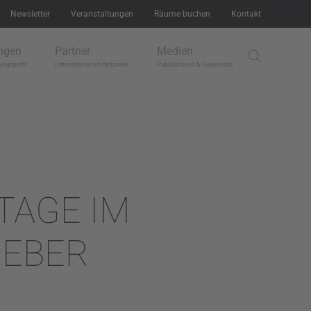
Newsletter
Veranstaltungen
Räume buchen
Kontakt
ngen
Partner
Medien
ungsprofil
Unternehmen im Netzwerk
Publikationen & Downloads
 TAGE IM
GEBER