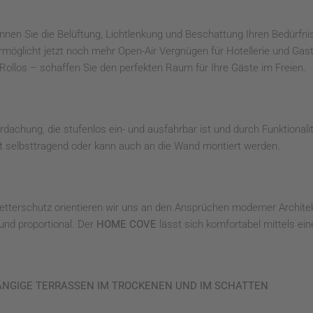
nen Sie die Belüftung, Lichtlenkung und Beschattung Ihren Bedürfni
rmöglicht jetzt noch mehr Open-Air Vergnügen für Hotellerie und Ga
Rollos – schaffen Sie den perfekten Raum für Ihre Gäste im Freien.
rdachung, die stufenlos ein- und ausfahrbar ist und durch Funktionali
 ist selbsttragend oder kann auch an die Wand montiert werden.
terschutz orientieren wir uns an den Ansprüchen moderner Architekt
und proportional. Der
HOME COVE
lässt sich komfortabel mittels ei
ÄNGIGE
TERRASSEN IM TROCKENEN UND IM SCHATTEN