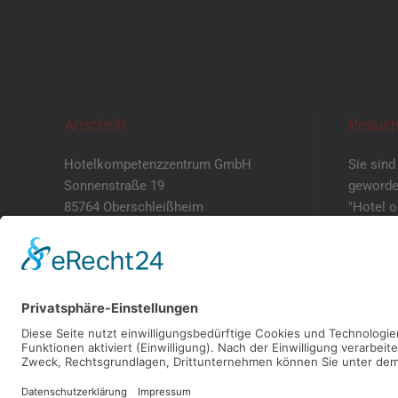
Anschrift
Besuch
Hotelkompetenzzentrum GmbH
Sie sind
Sonnenstraße 19
geworde
85764 Oberschleißheim
"Hotel 
mit eig
+49 89 5505 212 – 0
Dann ver
+49 89 5505 212 – 69
einen Te
info@hotelkompetenzzentrum.d
e