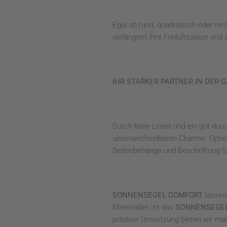
Egal ob rund, quadratisch oder rec
verlängern Ihre Freiluftsaison un
IHR STARKER PARTNER IN DER 
Durch klare Linien und ein gut dur
unverwechselbaren Charme. Option
Seitenbehänge und Beschriftung (L
SONNENSEGEL COMFORT
lassen 
Materialien ist das
SONNENSEGE
präziser Umsetzung bieten wir maß