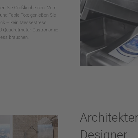
eben Sie Großküche neu. Vom
nd Table Top: genießen Sie
ruck – kein Messestress.
000 Quadratmeter Gastronomie
iness brauchen.
Architekte
Designer