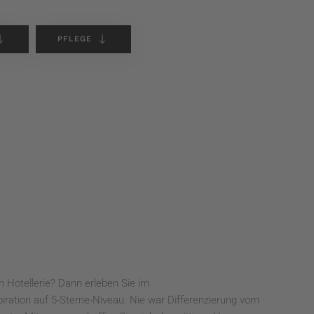
PFLEGE
Hotellerie? Dann erleben Sie im
ration auf 5-Sterne-Niveau. Nie war Differenzierung vom