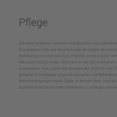
Pflege
Stilvolles Ambiente, höchster Hotelkomfort und volle Barri
Grundsätzen folgt das Raumkonzept der beiden Musterz
Hotelkompetenzzentrum. Das Projekte „Hotel & Care“ verfo
Alles kann, nichts muss. Äußerlich ist die Barrierefreihei
anzumerken. Das macht das Konzept der „Hotel & Care“-Zi
gefächerte Zielgruppe: etwa für Menschen mit Behinderu
Beeinträchtigungen sowie Gäste im besten Alter. Und gleic
ästhetisch-anspruchsvolles Ambiente zu schätzen wissen