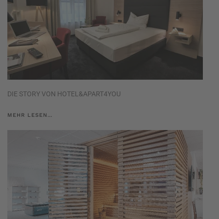
DIE STORY VON HOTEL&APART4YOU
MEHR LESEN…