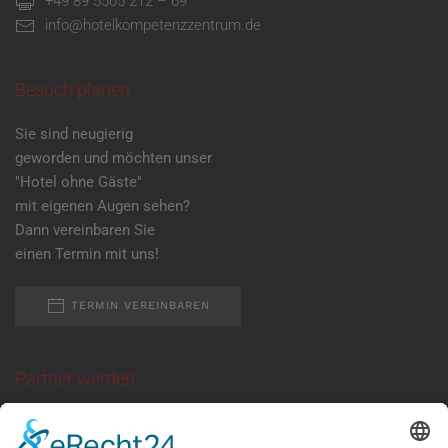
+49 89 5505 212 – 69
info@hotelkompetenzzentrum.de
Besuch planen
Sie sind neugierig
geworden und möchten unser
"Hotel ohne Gäste"
mit eigenen Augen sehen?
Dann vereinbaren Sie
einen Termin mit uns!
TERMIN VEREINBAREN
Partner werden
Sie suchen eine
ganzjährige Anlaufstelle