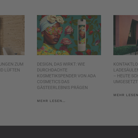
UNGEN ZUM
DESIGN, DAS WIRKT: WIE
KONTAKTLO
ND LÜFTEN
DURCHDACHTE
LADESÄULEN
KOSMETIKSPENDER VON ADA
– HEUTE SC
COSMETICS DAS
UMGESETZT
GÄSTEERLEBNIS PRÄGEN
MEHR LESE
MEHR LESEN…