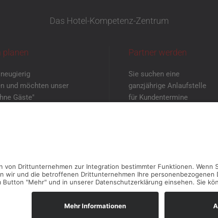
Das Hotel-Kompetenz-Zentrum
 planen
Partner werden
 neugierig
Sie suchen eine
n und möchten unser
ganzjährige Anlaufstelle
ohne Gäste"
für Kundentermine
enen Augen sehen?
mit neutraler Atmosphäre?
einbaren Sie
Dann melden Sie
rmin mit uns!
sich bei uns!
TERMIN VEREINBAREN
KONTAKT