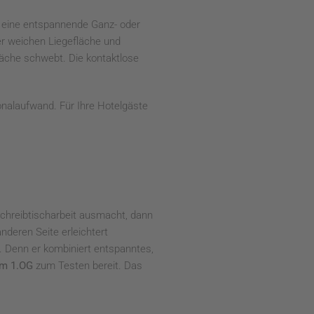
r eine entspannende Ganz- oder
r weichen Liegefläche und
äche schwebt. Die kontaktlose
nalaufwand. Für Ihre Hotelgäste
Schreibtischarbeit ausmacht, dann
nderen Seite erleichtert
 Denn er kombiniert entspanntes,
im 1.OG
zum Testen bereit. Das