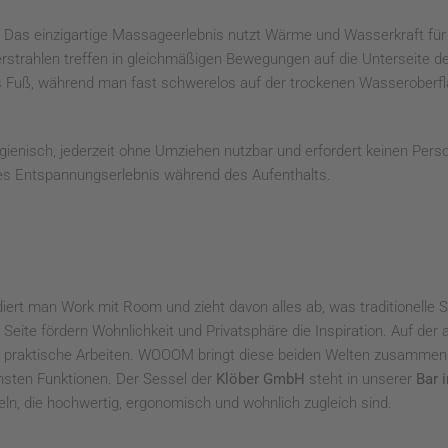
. Das einzigartige Massageerlebnis nutzt Wärme und Wasserkraft fü
trahlen treffen in gleichmäßigen Bewegungen auf die Unterseite de
s Fuß, während man fast schwerelos auf der trockenen Wasseroberfl
enisch, jederzeit ohne Umziehen nutzbar und erfordert keinen Perso
hes Entspannungserlebnis während des Aufenthalts.
iert man Work mit Room und zieht davon alles ab, was traditionelle 
ite fördern Wohnlichkeit und Privatsphäre die Inspiration. Auf der a
as praktische Arbeiten. WOOOM bringt diese beiden Welten zusammen.
nsten Funktionen. Der Sessel der
Klöber GmbH
steht in unserer
Bar 
beln, die hochwertig, ergonomisch und wohnlich zugleich sind.