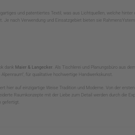
zigartiges und patentiertes Textil, was aus Lichtquellen, welche hint
ugt. Je nach Verwendung und Einsatzgebiet bieten sie RahmensYsteme
ook dank
Maier & Langecker
. Als Tischlerei und Planungsbüro aus de
 Alpenraum“, für qualitative hochwertige Handwerkskunst.
t hier auf einzigartige Weise Tradition und Moderne. Von der ersten
eiderte Raumkonzepte mit der Liebe zum Detail werden durch die E
gefertigt.