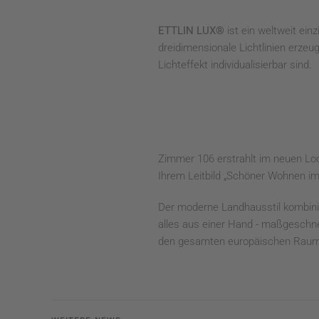
ETTLIN LUX®
ist ein weltweit ein
dreidimensionale Lichtlinien erze
Lichteffekt individualisierbar sind.
Zimmer 106 erstrahlt im neuen L
Ihrem Leitbild „Schöner Wohnen im
Der moderne Landhausstil kombinier
alles aus einer Hand - maßgeschn
den gesamten europäischen Raum 