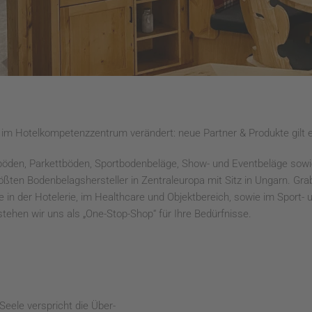
es im Hotelkompetenzzentrum verändert: neue Partner & Produkte gilt 
böden, Parkettböden, Sportbodenbeläge, Show- und Eventbeläge so
größten Bodenbelagshersteller in Zentraleuropa mit Sitz in Ungarn. Gr
e in der Hotelerie, im Healthcare und Objektbereich, sowie im Sport-
stehen wir uns als „One-Stop-Shop“ für Ihre Bedürfnisse.
Seele verspricht die Über-