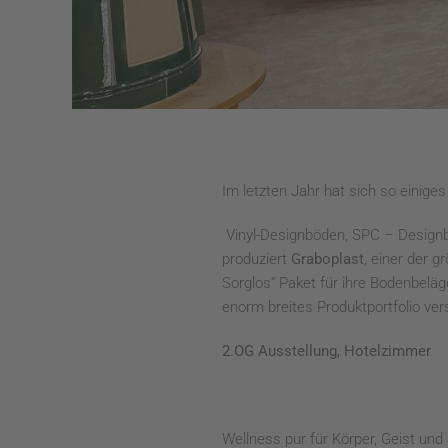
Im letzten Jahr hat sich so einig
Vinyl-Designböden, SPC – Design
produziert
Graboplast
, einer der 
Sorglos“ Paket für ihre Bodenbeläg
enorm breites Produktportfolio ver
2.OG Ausstellung, Hotelzimmer
Wellness pur für Körper, Geist und 