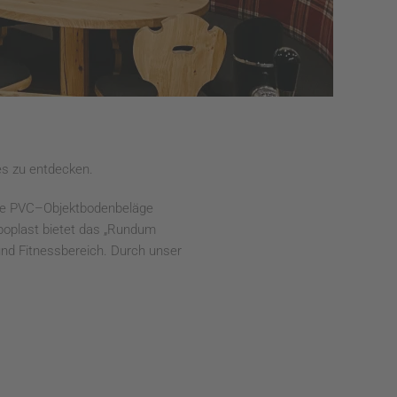
es zu entdecken.
wie PVC–Objektbodenbeläge
aboplast bietet das „Rundum
 und Fitnessbereich. Durch unser