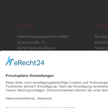
Anschrift
Besuch
Hotelkompetenzzentrum GmbH
Sie sind
Sonnenstraße 19
geworde
85764 Oberschleißheim
"Hotel 
mit eig
+49 89 5505 212 – 0
Dann ver
+49 89 5505 212 – 69
einen Te
info@hotelkompetenzzentrum.d
e