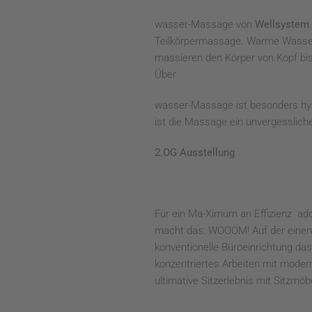
wasser-Massage von
Wellsystem
Teilkörpermassage. Warme Wassers
massieren den Körper von Kopf bi
Über
wasser-Massage ist besonders hygi
ist die Massage ein unvergesslic
2.OG Ausstellung
Für ein Ma-Ximum an Effizienz
add
macht das: WOOOM! Auf der einen Se
konventionelle Büroeinrichtung d
konzentriertes Arbeiten mit moder
ultimative Sitzerlebnis mit Sitzmö