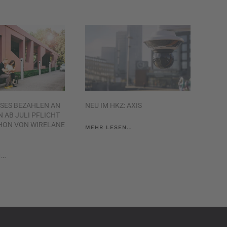
SES BEZAHLEN AN
NEU IM HKZ: AXIS
 AB JULI PFLICHT
HON VON WIRELANE
MEHR LESEN…
N…