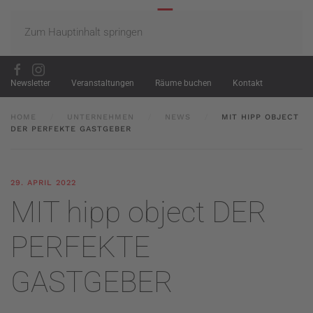
Zum Hauptinhalt springen
Newsletter
Veranstaltungen
Räume buchen
Kontakt
HOME
UNTERNEHMEN
NEWS
MIT HIPP OBJECT
DER PERFEKTE GASTGEBER
29. APRIL 2022
MIT hipp object DER
PERFEKTE
GASTGEBER