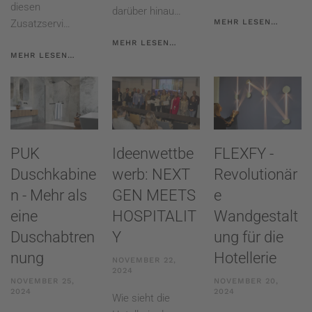
diesen
darüber hinau…
MEHR LESEN…
Zusatzservi…
MEHR LESEN…
MEHR LESEN…
PUK
Ideenwettbe
FLEXFY -
Duschkabine
werb: NEXT
Revolutionär
n - Mehr als
GEN MEETS
e
eine
HOSPITALIT
Wandgestalt
Duschabtren
Y
ung für die
nung
Hotellerie
NOVEMBER 22,
2024
NOVEMBER 25,
NOVEMBER 20,
2024
2024
Wie sieht die