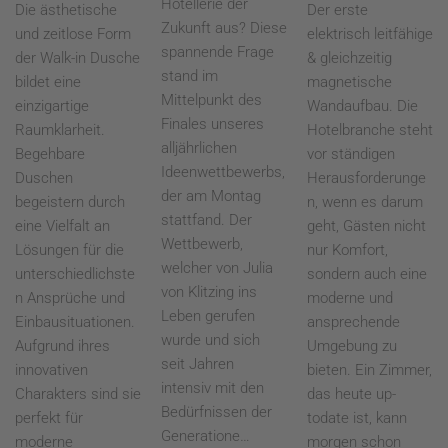
Hotellerie der
Die ästhetische
Der erste
Zukunft aus? Diese
und zeitlose Form
elektrisch leitfähige
spannende Frage
der Walk-in Dusche
& gleichzeitig
stand im
bildet eine
magnetische
Mittelpunkt des
einzigartige
Wandaufbau. Die
Finales unseres
Raumklarheit.
Hotelbranche steht
alljährlichen
Begehbare
vor ständigen
Ideenwettbewerbs,
Duschen
Herausforderunge
der am Montag
begeistern durch
n, wenn es darum
stattfand. Der
eine Vielfalt an
geht, Gästen nicht
Wettbewerb,
Lösungen für die
nur Komfort,
welcher von Julia
unterschiedlichste
sondern auch eine
von Klitzing ins
n Ansprüche und
moderne und
Leben gerufen
Einbausituationen.
ansprechende
wurde und sich
Aufgrund ihres
Umgebung zu
seit Jahren
innovativen
bieten. Ein Zimmer,
intensiv mit den
Charakters sind sie
das heute up-
Bedürfnissen der
perfekt für
todate ist, kann
Generatione…
moderne
morgen schon