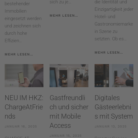
sich zu je…
die Identität und
bestehender
Einzigartigkeit jeder
Immobilien
MEHR LESEN…
Hotel- und
eingesetzt werden
Gastronomiemarke
und zeichnen sich
in Szene zu
durch hohe
setzten. Ob es…
Effizien…
MEHR LESEN…
MEHR LESEN…
NEU IM HKZ:
Gastfreundli
Digitales
ChargeAtFrie
ch und sicher
Gästeerlebni
nds
mit Mobile
s mit System
Access
JANUAR 16, 2025
JANUAR 13, 2025
JANUAR 15, 2025