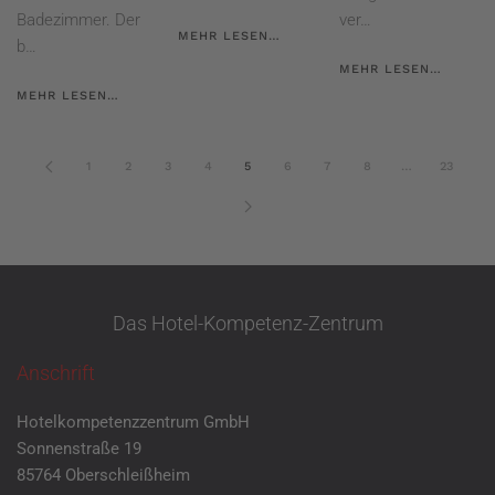
Badezimmer. Der
ver…
MEHR LESEN…
b…
MEHR LESEN…
MEHR LESEN…
1
2
3
4
5
6
7
8
…
23
Das Hotel-Kompetenz-Zentrum
Anschrift
Hotelkompetenzzentrum GmbH
Sonnenstraße 19
85764 Oberschleißheim