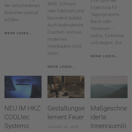
Eine optimale
Weiß, Schwarz
der verschiedenen
Ergänzung für
oder Edelstahl sind
Branchen optimal
Tagungsräume,
besonders beliebt.
erfüllen…
Büros oder
Auch bodengleiche
Terrassen –
Duschen sind aus
MEHR LESEN…
zeitlos, funktional
modernen
und elegant. Dur…
Hotelbädern nicht
mehr…
MEHR LESEN…
MEHR LESEN…
NEU IM HKZ:
Gestaltungse
Maßgeschne
COOLtec
lement Feuer
iderte
Systems
Innenraumlö
JANUAR 22, 2025