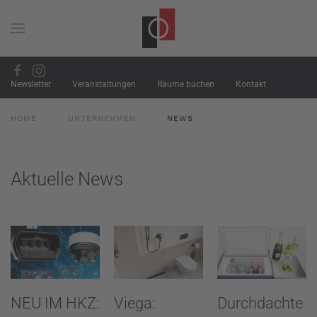
Zum Hauptinhalt springen
Newsletter
Veranstaltungen
Räume buchen
Kontakt
HOME
UNTERNEHMEN
NEWS
Aktuelle News
NEU IM HKZ:
Viega:
Durchdachte