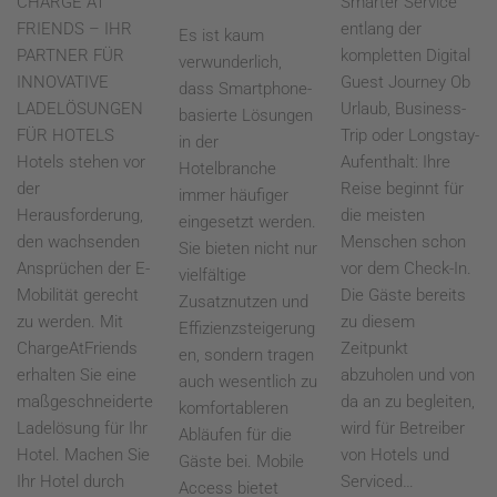
CHARGE AT
Smarter Service
FRIENDS – IHR
entlang der
Es ist kaum
PARTNER FÜR
kompletten Digital
verwunderlich,
INNOVATIVE
Guest Journey Ob
dass Smartphone-
LADELÖSUNGEN
Urlaub, Business-
basierte Lösungen
FÜR HOTELS
Trip oder Longstay-
in der
Hotels stehen vor
Aufenthalt: Ihre
Hotelbranche
der
Reise beginnt für
immer häufiger
Herausforderung,
die meisten
eingesetzt werden.
den wachsenden
Menschen schon
Sie bieten nicht nur
Ansprüchen der E-
vor dem Check-In.
vielfältige
Mobilität gerecht
Die Gäste bereits
Zusatznutzen und
zu werden. Mit
zu diesem
Effizienzsteigerung
ChargeAtFriends
Zeitpunkt
en, sondern tragen
erhalten Sie eine
abzuholen und von
auch wesentlich zu
maßgeschneiderte
da an zu begleiten,
komfortableren
Ladelösung für Ihr
wird für Betreiber
Abläufen für die
Hotel. Machen Sie
von Hotels und
Gäste bei. Mobile
Ihr Hotel durch
Serviced…
Access bietet