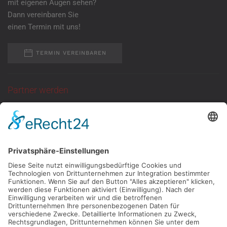
mit eigenen Augen sehen?
Dann vereinbaren Sie
einen Termin mit uns!
TERMIN VEREINBAREN
Partner werden
Sie suchen eine
ganzjährige Anlaufstelle
für Kundentermine
mit neutraler Atmosphäre?
Dann melden Sie
sich bei uns!
KONTAKT