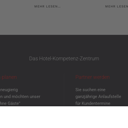
MEHR LESEN…
MEHR LESE
Das Hotel-Kompetenz-Zentrum
 planen
Partner werden
 neugierig
Sie suchen eine
n und möchten unser
ganzjährige Anlaufstelle
ohne Gäste"
für Kundentermine
enen Augen sehen?
mit neutraler Atmosphäre?
einbaren Sie
Dann melden Sie
rmin mit uns!
sich bei uns!