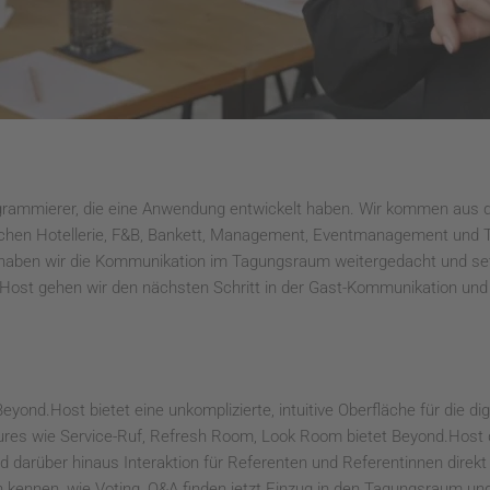
ogrammierer, die eine Anwendung entwickelt haben. Wir kommen aus 
ichen Hotellerie, F&B, Bankett, Management, Eventmanagement und T
haben wir die Kommunikation im Tagungsraum weitergedacht und set
Host gehen wir den nächsten Schritt in der Gast-Kommunikation und f
eyond.Host bietet eine unkomplizierte, intuitive Oberfläche für die 
ures wie Service-Ruf, Refresh Room, Look Room bietet Beyond.Host d
darüber hinaus Interaktion für Referenten und Referentinnen direkt i
n kennen, wie Voting, Q&A finden jetzt Einzug in den Tagungsraum und