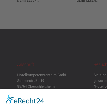
MEHR LESEN…
MEHR LESEN…
Anschrift
Besuch
Hotelkompetenzzentrum GmbH
Sie sind
Sonnenstraße 19
geworde
85764 Oberschleißheim
"Hotel 
mit eig
+49 89 5505 212 – 0
Dann ver
+49 89 5505 212 – 69
einen Te