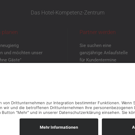
Das Hotel-Kompetenz-Zentrum
 planen
Partner werden
 neugierig
Sie suchen eine
n und möchten unser
ganzjährige Anlaufstelle
ohne Gäste"
für Kundentermine
enen Augen sehen?
mit neutraler Atmosphäre?
einbaren Sie
Dann melden Sie
rmin mit uns!
sich bei uns!
TERMIN VEREINBAREN
KONTAKT