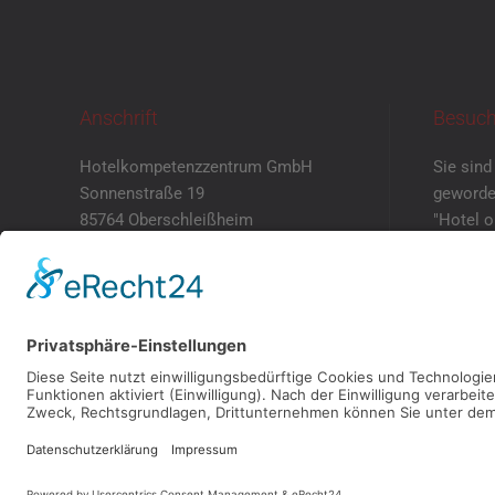
Anschrift
Besuch
Hotelkompetenzzentrum GmbH
Sie sind
Sonnenstraße 19
geworde
85764 Oberschleißheim
"Hotel 
mit eig
+49 89 5505 212 – 0
Dann ver
+49 89 5505 212 – 69
einen Te
info@hotelkompetenzzentrum.d
e