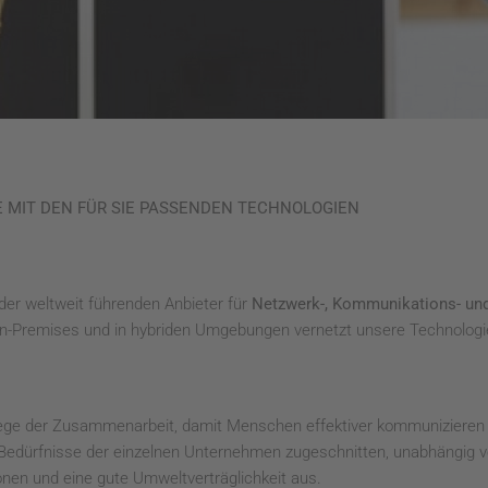
E MIT DEN FÜR SIE PASSENDEN TECHNOLOGIEN
 der weltweit führenden Anbieter für
Netzwerk-, Kommunikations- un
n-Premises und in hybriden Umgebungen vernetzt unsere Technologie
ege der Zusammenarbeit, damit Menschen effektiver kommuniziere
 Bedürfnisse der einzelnen Unternehmen zugeschnitten, unabhängig v
ionen und eine gute Umweltverträglichkeit aus.