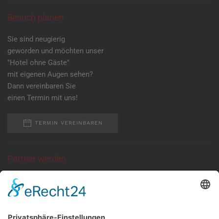
Besuch planen
Sie sind neugierig
geworden und möchten unser
"Hotel ohne Gäste"
mit eigenen Augen sehen?
Dann vereinbaren Sie
einen Termin mit uns!
TERMIN VEREINBAREN
Partner werden
Sie suchen eine
ganzjährige Anlaufstelle
für Kundentermine
mit neutraler Atmosphäre?