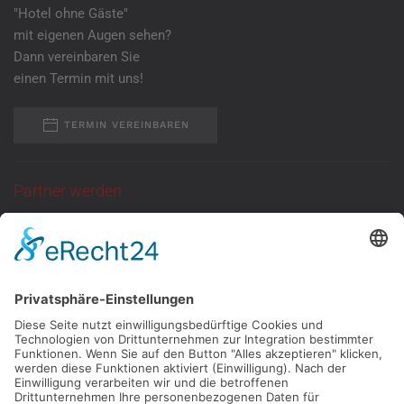
"Hotel ohne Gäste"
mit eigenen Augen sehen?
Dann vereinbaren Sie
einen Termin mit uns!
TERMIN VEREINBAREN
Partner werden
Sie suchen eine
ganzjährige Anlaufstelle
für Kundentermine
mit neutraler Atmosphäre?
Dann melden Sie
sich bei uns!
KONTAKT