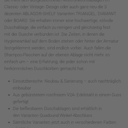
die mehrfach ausgezeichneten Multifunktionsablagen im
Classic- oder Vintage- Design oder auch ganz neu die 3
dezenten ABLAGO®-SHELF Varianten TRIANGEL, DIAMANT
oder BOARD. Sie erhalten immer eine hochwertige, stilvolle
Duschablage, die einfach zu reinigen und gleichzeitig fest
mit der Dusche verbunden ist. Die Zeiten, in denen die
Hygieneartikel auf dem Boden stehen oder hinter der Armatur
festgeklemmt werden, sind endlich vorbei. Auch fallen die
Shampoo-Flaschen auf der ebenen Ablage nicht mehr so
einfach um – eine Erfahrung, die jeder schon mit
herkömmlichen Duschkörben gemacht hat.
Einsatzbereiche: Neubau & Sanierung – auch nachträglich
einbaubar
Aus gebürstetem rostfreiem V2A- Edelstahl in einem Guss
gefertigt
Die befliesbaren Duschablagen sind erhältlich in
den Varianten Quadound Winkel-Abschluss
Sämtliche Varianten jetzt auch in verschiedenen Farben