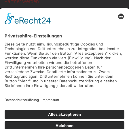
Partner werden
Sie suchen eine
ganzjährige Anlaufstelle
für Kundentermine
mit neutraler Atmosphäre?
Dann melden Sie
sich bei uns!
KONTAKT
Kontakt
Impressum
Datenschutz
AGB
Disclaimer
Kontakt & Anfahrt