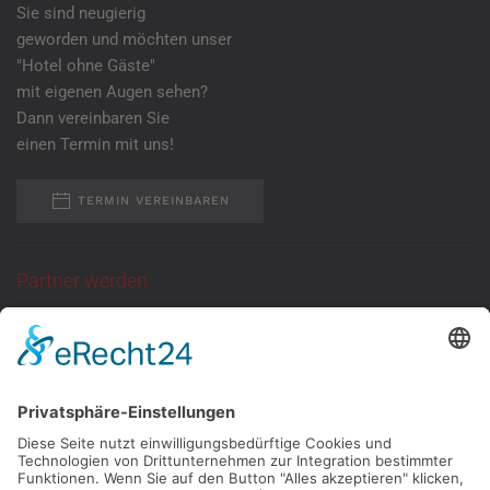
Sie sind neugierig
geworden und möchten unser
"Hotel ohne Gäste"
mit eigenen Augen sehen?
Dann vereinbaren Sie
einen Termin mit uns!
TERMIN VEREINBAREN
Partner werden
Sie suchen eine
ganzjährige Anlaufstelle
für Kundentermine
mit neutraler Atmosphäre?
Dann melden Sie
sich bei uns!