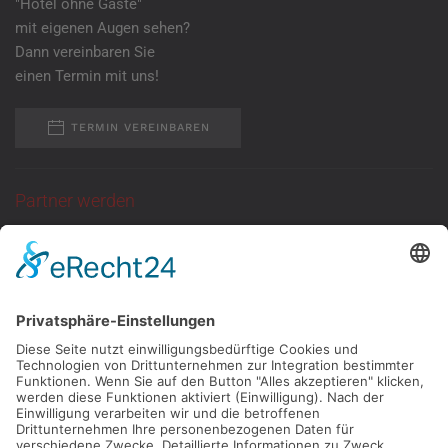
"Hotel ohne Gäste"
mit eigenen Augen sehen?
Dann vereinbaren Sie
einen Termin mit uns!
TERMIN VEREINBAREN
Partner werden
Sie suchen eine
ganzjährige Anlaufstelle
für Kundentermine
mit neutraler Atmosphäre?
Dann melden Sie
sich bei uns!
KONTAKT