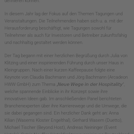
definieren können.
In diesem Jahr lag der Fokus auf den Themen Tagungen und
Veranstaltungen. Die Teilnehmenden haben sich u. a. mit der
Herausforderung beschäftigt, wie Tagungen sowohl für
Teilnehmer als auch für Investoren und Betreiber zukunftsfähig
und nachhaltig gestaltet werden können.
Der Tag begann mit einer herzlichen Begrüßung durch Julia von
Klitzing und einer inspirierenden Führung durch unser Haus in
Kleingruppen. Nach einer kurzen Kaffeepause folgte eine
Keynote von Claudia Bachmann und Jörg Bachmann (Arcadeon
HWW GmbH) zum Thema „𝘕𝘦𝘶𝘦 𝘞𝘦𝘨𝘦 𝘪𝘯 𝘥𝘦𝘳 𝘏𝘰𝘴𝘱𝘪𝘵𝘢𝘭𝘪𝘵𝘺“,
welche spannende Einblicke in ihr Konzept sowie ihre
innovativen Ideen gab. Im anschließenden Panel berichteten
Branchenexperten über ihre Karrierewege und die Umwege, die
sie dabei gegangen sind. Ein herzlicher Dank geht an: Anna
Kilian (Wasems Kloster Engelthal), Gerhard Wasem (Duetto),
Michael Tischer (Beyond.Host), Andreas Neininger (Event