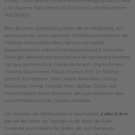
Hotels), Catrin Neuffer (Hoteldirektorenvereinigung Deutschland
e.V.), Susanne Grafe-Storost (SGS Services) und Klaus Kömen
(KALDEWEI)
Beim Business-Speed-Dating hatten alle die Möglichkeit, sich
kennenzulernen und zu vernetzen. Schließlich präsentierten die
Finalisten ihre kreativen Ideen, darunter ein mobiles
Baukastensystem und eine Unterwasserlösung in Form einer
Glaskugel. Während sich anschließend die hochkarätig besetzte
Fachjury, bestehend aus Claudia Bachmann, Jörg Bachmann,
Thorsten Bauschmann, Patrick Deseyve, Prof. Dr. Stephan
Gerhard, Kai Hollmann, Peter Joehnk, Anna Kilian, Corinna
Kretschmar-Joehnk, Christian Peter, Michael Tischer und
Gerhard Wasem, beriet, berichtete Jan Louis Metzmeier über
neue Perspektiven in der hybriden Hotellerie.
Der Gewinner des Wettbewerbs ist das Konzept „𝘾𝙪𝙗𝙚 𝙀𝙙𝙚𝙣“,
das mit der Vision von Tagungen in der Natur, die Ruhe,
Kreativität und Produktivität fördern, die Jury überzeugte.