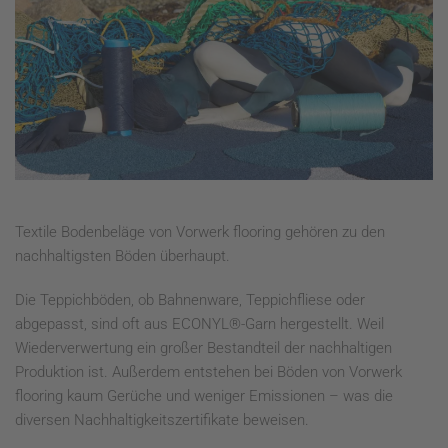
Textile Bodenbeläge von Vorwerk flooring gehören zu den
nachhaltigsten Böden überhaupt.
Die Teppichböden, ob Bahnenware, Teppichfliese oder
abgepasst, sind oft aus ECONYL®-Garn hergestellt. Weil
Wiederverwertung ein großer Bestandteil der nachhaltigen
Produktion ist. Außerdem entstehen bei Böden von Vorwerk
flooring kaum Gerüche und weniger Emissionen – was die
diversen Nachhaltigkeitszertifikate beweisen.