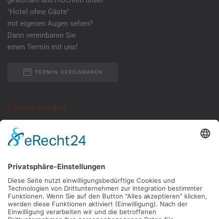
geworden und möchten unser
"Hotel ohne Gäste"
mit eigenen Augen sehen?
Dann vereinbaren Sie
einen Termin mit uns!
TERMIN VEREINBAREN
Partner werden
Sie suchen eine
ganzjährige Anlaufstelle
für Kundentermine
mit neutraler Atmosphäre?
Dann melden Sie
sich bei uns!
KONTAKT