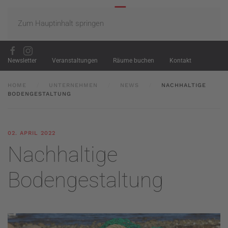
Zum Hauptinhalt springen
Newsletter
Veranstaltungen
Räume buchen
Kontakt
HOME
UNTERNEHMEN
NEWS
NACHHALTIGE
BODENGESTALTUNG
02. APRIL 2022
Nachhaltige
Bodengestaltung