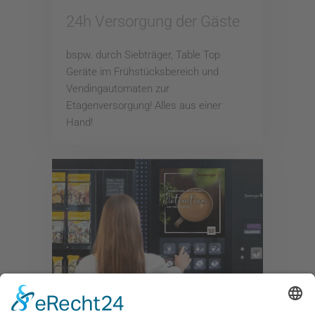
24h Versorgung der Gäste
bspw. durch Siebträger, Table Top
Geräte im Frühstücksbereich und
Vendingautomaten zur
Etagenversorgung! Alles aus einer
Hand!