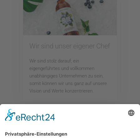
Wir sind unser eigener Chef
Wir sind stolz darauf, ein
eigengeführtes und vollkommen
unabhängiges Unternehmen zu sein,
somit können wir uns ganz auf unsere
Vision und Werte konzentrieren.